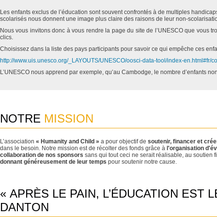
Les enfants exclus de l’éducation sont souvent confrontés à de multiples handicap
scolarisés nous donnent une image plus claire des raisons de leur non-scolarisati
Nous vous invitons donc à vous rendre la page du site de l’UNESCO que vous trouve
clics.
Choisissez dans la liste des pays participants pour savoir ce qui empêche ces enfant
http://www.uis.unesco.org/_LAYOUTS/UNESCO/oosci-data-tool/index-en.html#fr/c
L’UNESCO nous apprend par exemple, qu’au Cambodge, le nombre d’enfants non s
NOTRE
MISSION
L’association
« Humanity and Child »
a pour objectif de
soutenir, financer et crée
dans le besoin. Notre mission est de récolter des fonds grâce à
l'organisation d'
collaboration de nos sponsors
sans qui tout ceci ne serait réalisable, au soutie
donnant généreusement de leur temps
pour soutenir notre cause.
« APRÈS LE PAIN, L’ÉDUCATION EST 
DANTON